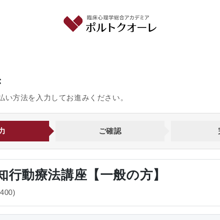
き
払い方法を入力してお進みください。
力
ご確認
知行動療法講座【一般の方】
400)